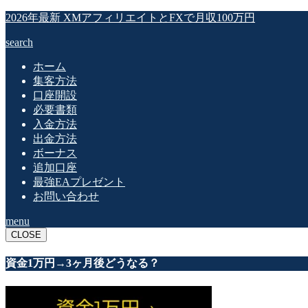
2026年最新 XMアフィリエイトとFXで月収100万円
search
ホーム
集客方法
口座開設
必要書類
入金方法
出金方法
ボーナス
追加口座
最強EAプレゼント
お問い合わせ
menu
CLOSE
資金1万円→3ヶ月後どうなる？