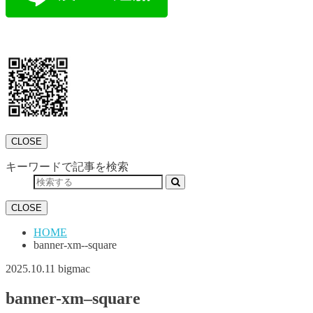
CLOSE
キーワードで記事を検索
CLOSE
HOME
banner-xm--square
2025.10.11
bigmac
banner-xm–square