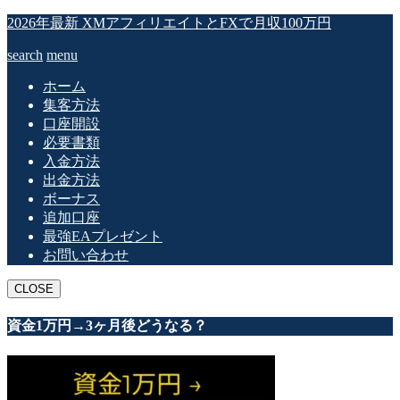
2026年最新 XMアフィリエイトとFXで月収100万円
search
menu
ホーム
集客方法
口座開設
必要書類
入金方法
出金方法
ボーナス
追加口座
最強EAプレゼント
お問い合わせ
CLOSE
資金1万円→3ヶ月後どうなる？