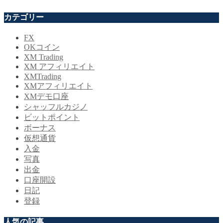
カテゴリー
FX
OKコイン
XM Trading
XM アフィリエイト
XMTrading
XMアフィリエイト
XMデモ口座
シャッフルカジノ
ビットポイント
ボーナス
仮想通貨
入金
写真
出金
口座開設
日記
登録
人気の記事