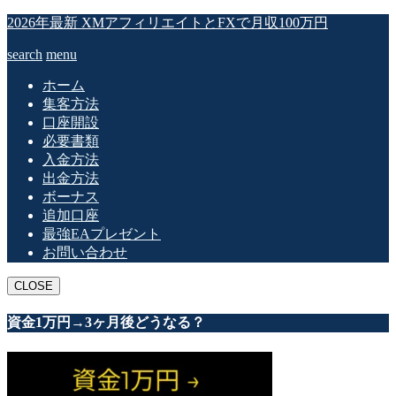
2026年最新 XMアフィリエイトとFXで月収100万円
search
menu
ホーム
集客方法
口座開設
必要書類
入金方法
出金方法
ボーナス
追加口座
最強EAプレゼント
お問い合わせ
CLOSE
資金1万円→3ヶ月後どうなる？