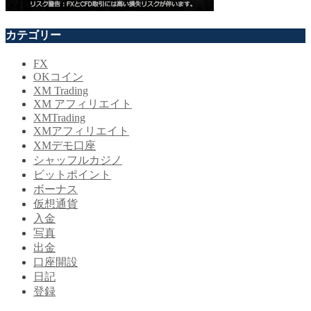
カテゴリー
FX
OKコイン
XM Trading
XM アフィリエイト
XMTrading
XMアフィリエイト
XMデモ口座
シャッフルカジノ
ビットポイント
ボーナス
仮想通貨
入金
写真
出金
口座開設
日記
登録