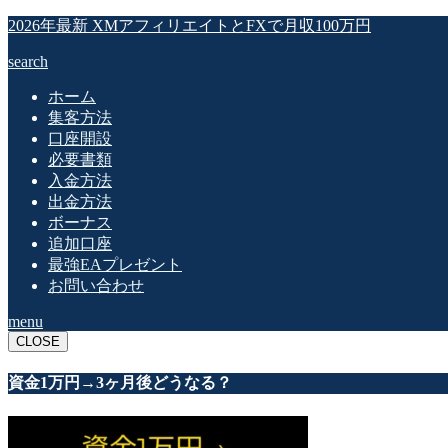
2026年最新 XMアフィリエイトとFXで月収100万円
search
ホーム
集客方法
口座開設
必要書類
入金方法
出金方法
ボーナス
追加口座
最強EAプレゼント
お問い合わせ
menu
CLOSE
資金1万円→3ヶ月後どうなる？