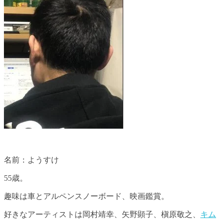
名前：ようすけ
55歳。
趣味は車とアルペンスノーボード、映画鑑賞。
好きなアーティストは岡村靖幸、矢野顕子、槇原敬之、
キム