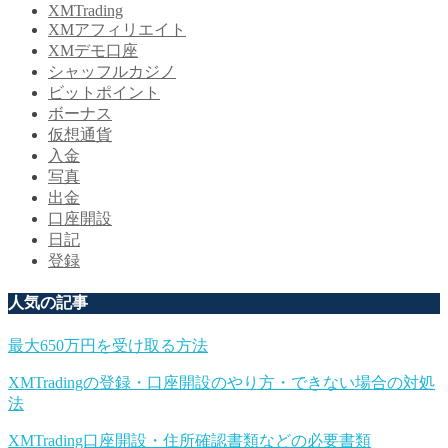
XMTrading
XMアフィリエイト
XMデモ口座
シャッフルカジノ
ビットポイント
ボーナス
仮想通貨
入金
写真
出金
口座開設
日記
登録
人気の記事
最大650万円を受け取る方法
XMTradingの登録・口座開設のやり方・できない場合の対処
法
XMTrading口座開設・住所確認書類などの必要書類