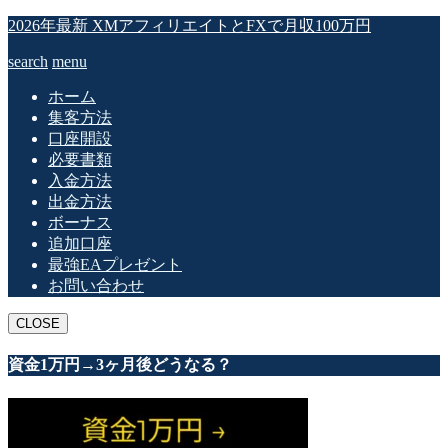
2026年最新 XMアフィリエイトとFXで月収100万円
search
menu
ホーム
集客方法
口座開設
必要書類
入金方法
出金方法
ボーナス
追加口座
最強EAプレゼント
お問い合わせ
CLOSE
資金1万円→3ヶ月後どうなる？