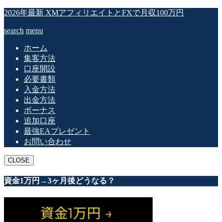
2026年最新 XMアフィリエイトとFXで月収100万円
search
menu
ホーム
集客方法
口座開設
必要書類
入金方法
出金方法
ボーナス
追加口座
最強EAプレゼント
お問い合わせ
CLOSE
資金1万円→3ヶ月後どうなる？