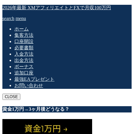
2026年最新 XMアフィリエイトとFXで月収100万円
search
menu
ホーム
集客方法
口座開設
必要書類
入金方法
出金方法
ボーナス
追加口座
最強EAプレゼント
お問い合わせ
CLOSE
資金1万円→3ヶ月後どうなる？