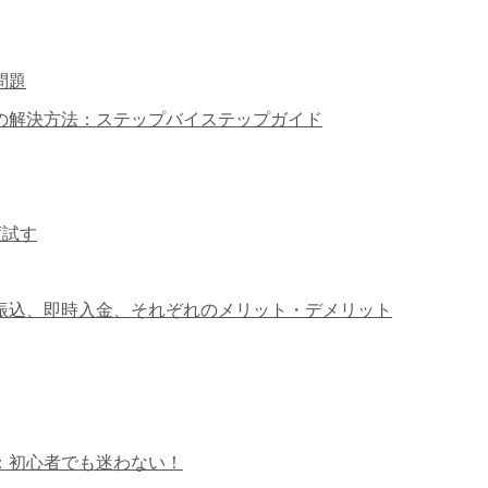
問題
い時の解決方法：ステップバイステップガイド
度試す
：銀行振込、即時入金、それぞれのメリット・デメリット
解説：初心者でも迷わない！