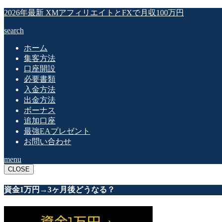
2026年最新 XMアフィリエイトとFXで月収100万円
search
ホーム
集客方法
口座開設
必要書類
入金方法
出金方法
ボーナス
追加口座
最強EAプレゼント
お問い合わせ
menu
CLOSE
資金1万円→3ヶ月後どうなる？