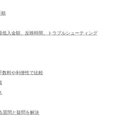
手順
数料、最低入金額、反映時間、トラブルシューティング
は？手数料や利便性で比較
素
ス
くある質問と疑問を解決