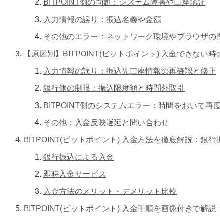
BITPOINT側の問題：システム障害や口座認証
入力情報の誤り：振込名義や金額
その他のエラー：ネットワーク環境やブラウザの
【原因別】BITPOINT(ビットポイント) 入金できな
入力情報の誤り：振込先口座情報の再確認と修正
銀行側の制限：振込限度額と時間外取引
BITPOINT側のシステムエラー：時間をおいて再
その他：入金反映遅延と問い合わせ
BITPOINT(ビットポイント) 入金方法を徹底解説
銀行振込による入金
即時入金サービス
入金方法のメリット・デメリット比較
BITPOINT(ビットポイント) 入金手順を画像付きで