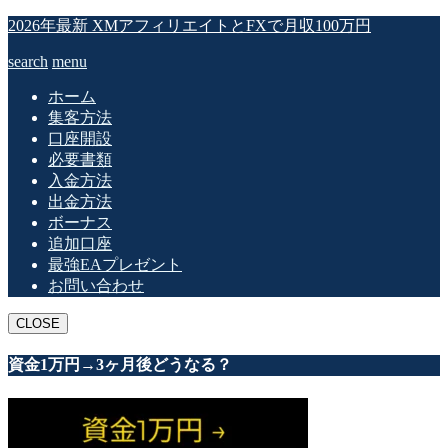
2026年最新 XMアフィリエイトとFXで月収100万円
search
menu
ホーム
集客方法
口座開設
必要書類
入金方法
出金方法
ボーナス
追加口座
最強EAプレゼント
お問い合わせ
CLOSE
資金1万円→3ヶ月後どうなる？