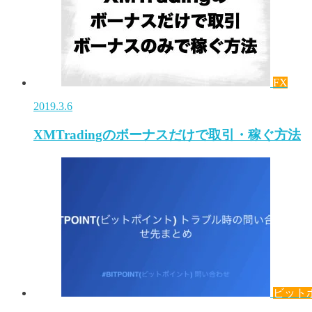
FX
2019.3.6
XMTradingのボーナスだけで取引・稼ぐ方法
ビット