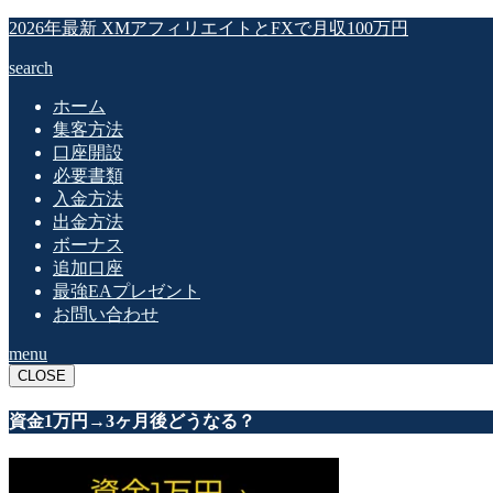
2026年最新 XMアフィリエイトとFXで月収100万円
search
ホーム
集客方法
口座開設
必要書類
入金方法
出金方法
ボーナス
追加口座
最強EAプレゼント
お問い合わせ
menu
CLOSE
資金1万円→3ヶ月後どうなる？