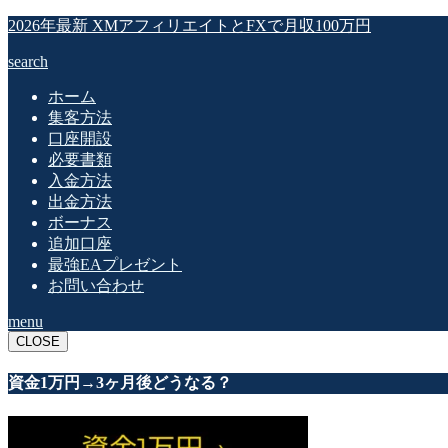
2026年最新 XMアフィリエイトとFXで月収100万円
search
ホーム
集客方法
口座開設
必要書類
入金方法
出金方法
ボーナス
追加口座
最強EAプレゼント
お問い合わせ
menu
CLOSE
資金1万円→3ヶ月後どうなる？