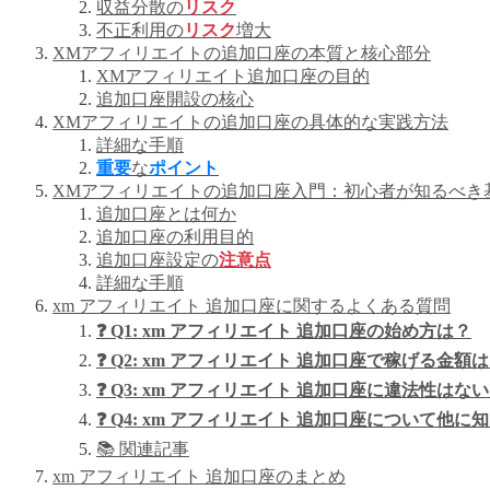
収益分散の
リスク
不正利用の
リスク
増大
XMアフィリエイトの追加口座の本質と核心部分
XMアフィリエイト追加口座の目的
追加口座開設の核心
XMアフィリエイトの追加口座の具体的な実践方法
詳細な手順
重要
な
ポイント
XMアフィリエイトの追加口座入門：初心者が知るべき
追加口座とは何か
追加口座の利用目的
追加口座設定の
注意点
詳細な手順
xm アフィリエイト 追加口座に関するよくある質問
❓ Q1: xm アフィリエイト 追加口座の始め方は？
❓ Q2: xm アフィリエイト 追加口座で稼げる金
❓ Q3: xm アフィリエイト 追加口座に違法性はな
❓ Q4: xm アフィリエイト 追加口座について他
📚 関連記事
xm アフィリエイト 追加口座のまとめ