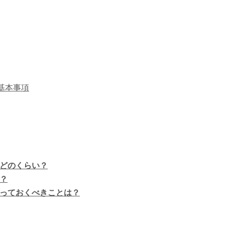
基本事項
額はどのくらい？
い？
に知っておくべきことは？