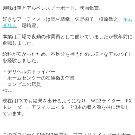
趣味は車とアルペンスノーボード、映画鑑賞。
好きなアーティストは岡村靖幸、矢野顕子、槇原敬之、
キム
ダリム
、尾崎豊。
本業は工場で夜勤の作業員として働いていましたが数年前に
退職しました。
給料が安かったため、不足分を補うために様々なアルバイト
を経験しました。
・デリヘルのドライバー
・ホームセンターの在庫撤去作業
・コンビニの店員
etc…
現在はFXでも結果を出せるようになり、WEBライター、FX
トレーダー、アフィリエイターと3本の収入源を柱に活動し
ています。
このブログからXMの口座開設、アフィリエイトパートナー