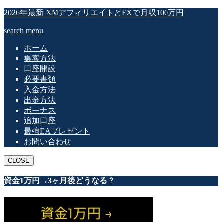
2026年最新 XMアフィリエイトとFXで月収100万円
search
menu
ホーム
集客方法
口座開設
必要書類
入金方法
出金方法
ボーナス
追加口座
最強EAプレゼント
お問い合わせ
CLOSE
資金1万円→3ヶ月後どうなる？