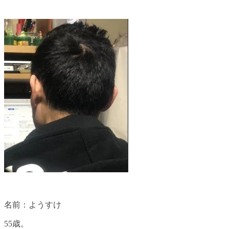
名前：ようすけ
55歳。