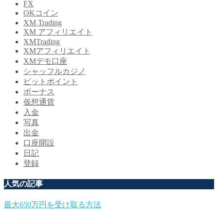
FX
OKコイン
XM Trading
XM アフィリエイト
XMTrading
XMアフィリエイト
XMデモ口座
シャッフルカジノ
ビットポイント
ボーナス
仮想通貨
入金
写真
出金
口座開設
日記
登録
人気の記事
最大650万円を受け取る方法