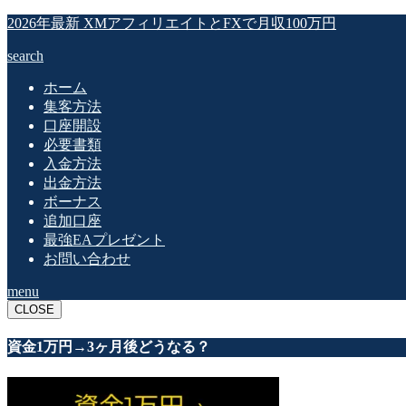
2026年最新 XMアフィリエイトとFXで月収100万円
search
ホーム
集客方法
口座開設
必要書類
入金方法
出金方法
ボーナス
追加口座
最強EAプレゼント
お問い合わせ
menu
CLOSE
資金1万円→3ヶ月後どうなる？