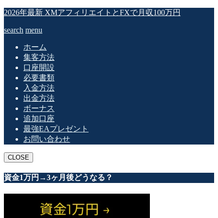
2026年最新 XMアフィリエイトとFXで月収100万円
search
menu
ホーム
集客方法
口座開設
必要書類
入金方法
出金方法
ボーナス
追加口座
最強EAプレゼント
お問い合わせ
CLOSE
資金1万円→3ヶ月後どうなる？