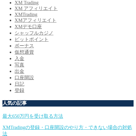
XM Trading
XM アフィリエイト
XMTrading
XMアフィリエイト
XMデモ口座
シャッフルカジノ
ビットポイント
ボーナス
仮想通貨
入金
写真
出金
口座開設
日記
登録
人気の記事
最大650万円を受け取る方法
XMTradingの登録・口座開設のやり方・できない場合の対処
法