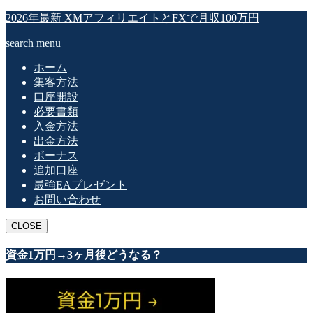
2026年最新 XMアフィリエイトとFXで月収100万円
search
menu
ホーム
集客方法
口座開設
必要書類
入金方法
出金方法
ボーナス
追加口座
最強EAプレゼント
お問い合わせ
CLOSE
資金1万円→3ヶ月後どうなる？