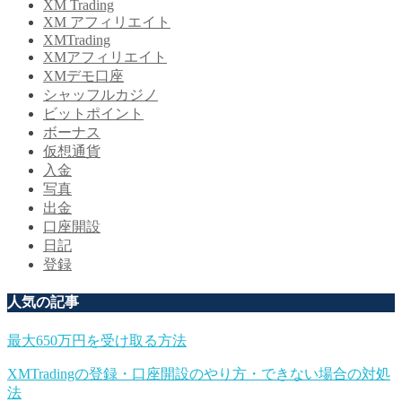
XM Trading
XM アフィリエイト
XMTrading
XMアフィリエイト
XMデモ口座
シャッフルカジノ
ビットポイント
ボーナス
仮想通貨
入金
写真
出金
口座開設
日記
登録
人気の記事
最大650万円を受け取る方法
XMTradingの登録・口座開設のやり方・できない場合の対処
法