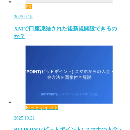
FX
2025.9.18
XMで口座凍結された後新規開設できるの
か？
ビットポイント
2025.10.21
BITPOINT(ビットポイント) スマホの入金・