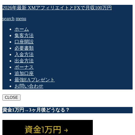
2026年最新 XMアフィリエイトとFXで月収100万円
search
menu
ホーム
集客方法
口座開設
必要書類
入金方法
出金方法
ボーナス
追加口座
最強EAプレゼント
お問い合わせ
CLOSE
資金1万円→3ヶ月後どうなる？