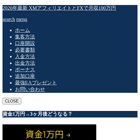
2026年最新 XMアフィリエイトとFXで月収100万円
search
menu
ホーム
集客方法
口座開設
必要書類
入金方法
出金方法
ボーナス
追加口座
最強EAプレゼント
お問い合わせ
CLOSE
資金1万円→3ヶ月後どうなる？