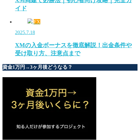
XM両建て必勝法｜初心者向け攻略｜完全ガ
イド
FX
2025.7.18
XMの入金ボーナスを徹底解説！出金条件や
受け取り方、注意点まで
資金1万円→3ヶ月後どうなる？