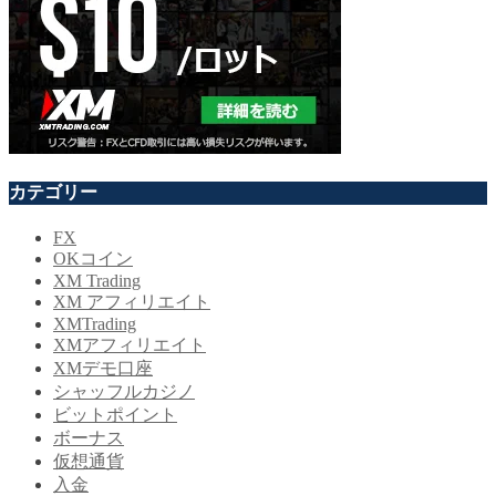
カテゴリー
FX
OKコイン
XM Trading
XM アフィリエイト
XMTrading
XMアフィリエイト
XMデモ口座
シャッフルカジノ
ビットポイント
ボーナス
仮想通貨
入金