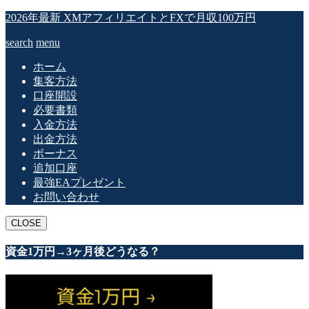
2026年最新 XMアフィリエイトとFXで月収100万円
search
menu
ホーム
集客方法
口座開設
必要書類
入金方法
出金方法
ボーナス
追加口座
最強EAプレゼント
お問い合わせ
CLOSE
資金1万円→3ヶ月後どうなる？