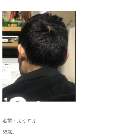
名前：ようすけ
55歳。