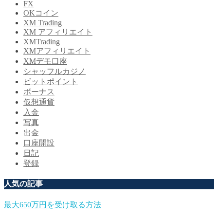
FX
OKコイン
XM Trading
XM アフィリエイト
XMTrading
XMアフィリエイト
XMデモ口座
シャッフルカジノ
ビットポイント
ボーナス
仮想通貨
入金
写真
出金
口座開設
日記
登録
人気の記事
最大650万円を受け取る方法