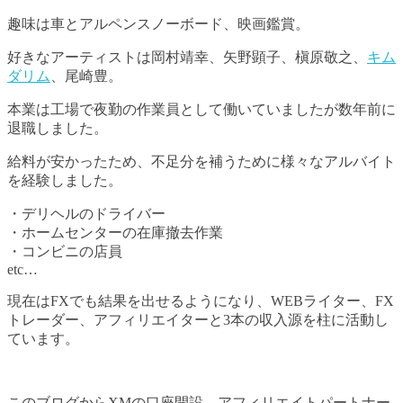
趣味は車とアルペンスノーボード、映画鑑賞。
好きなアーティストは岡村靖幸、矢野顕子、槇原敬之、
キム
ダリム
、尾崎豊。
本業は工場で夜勤の作業員として働いていましたが数年前に
退職しました。
給料が安かったため、不足分を補うために様々なアルバイト
を経験しました。
・デリヘルのドライバー
・ホームセンターの在庫撤去作業
・コンビニの店員
etc…
現在はFXでも結果を出せるようになり、WEBライター、FX
トレーダー、アフィリエイターと3本の収入源を柱に活動し
ています。
このブログからXMの口座開設、アフィリエイトパートナー