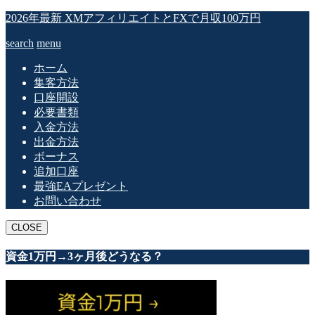
2026年最新 XMアフィリエイトとFXで月収100万円
search
menu
ホーム
集客方法
口座開設
必要書類
入金方法
出金方法
ボーナス
追加口座
最強EAプレゼント
お問い合わせ
CLOSE
資金1万円→3ヶ月後どうなる？