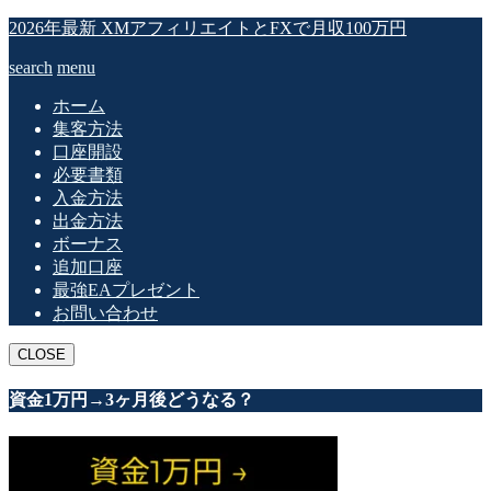
2026年最新 XMアフィリエイトとFXで月収100万円
search
menu
ホーム
集客方法
口座開設
必要書類
入金方法
出金方法
ボーナス
追加口座
最強EAプレゼント
お問い合わせ
CLOSE
資金1万円→3ヶ月後どうなる？