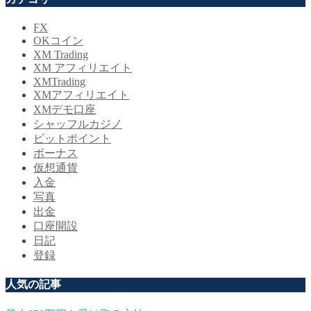
FX
OKコイン
XM Trading
XM アフィリエイト
XMTrading
XMアフィリエイト
XMデモ口座
シャッフルカジノ
ビットポイント
ボーナス
仮想通貨
入金
写真
出金
口座開設
日記
登録
人気の記事