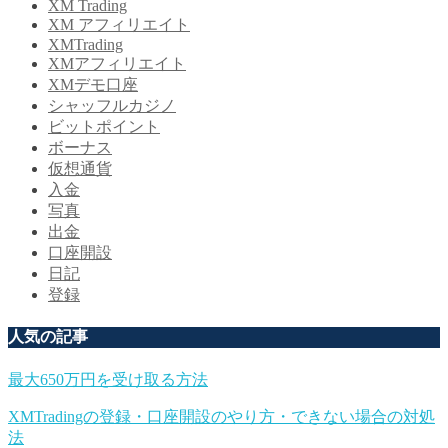
XM Trading
XM アフィリエイト
XMTrading
XMアフィリエイト
XMデモ口座
シャッフルカジノ
ビットポイント
ボーナス
仮想通貨
入金
写真
出金
口座開設
日記
登録
人気の記事
最大650万円を受け取る方法
XMTradingの登録・口座開設のやり方・できない場合の対処
法