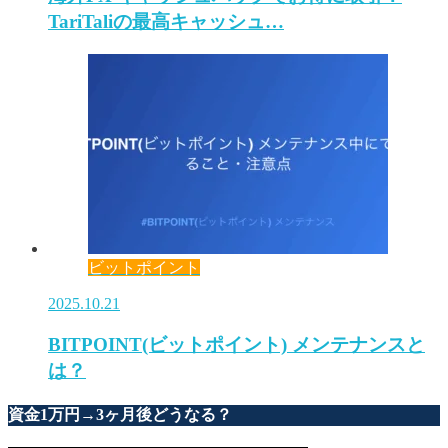
TariTaliの最高キャッシュ…
ビットポイント
2025.10.21
BITPOINT(ビットポイント) メンテナンスと
は？
資金1万円→3ヶ月後どうなる？