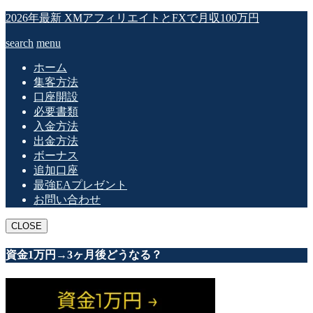
2026年最新 XMアフィリエイトとFXで月収100万円
search
menu
ホーム
集客方法
口座開設
必要書類
入金方法
出金方法
ボーナス
追加口座
最強EAプレゼント
お問い合わせ
CLOSE
資金1万円→3ヶ月後どうなる？