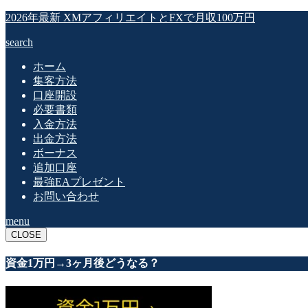
2026年最新 XMアフィリエイトとFXで月収100万円
search
ホーム
集客方法
口座開設
必要書類
入金方法
出金方法
ボーナス
追加口座
最強EAプレゼント
お問い合わせ
menu
CLOSE
資金1万円→3ヶ月後どうなる？