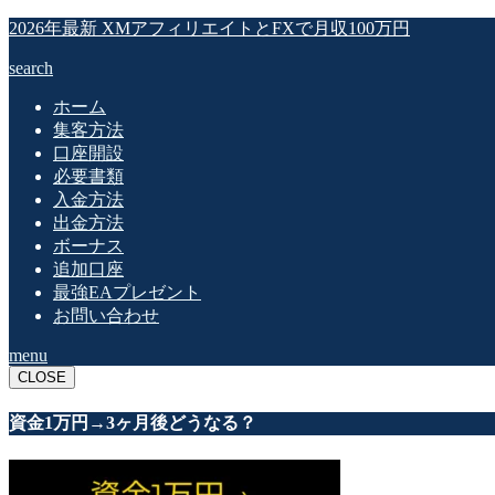
2026年最新 XMアフィリエイトとFXで月収100万円
search
ホーム
集客方法
口座開設
必要書類
入金方法
出金方法
ボーナス
追加口座
最強EAプレゼント
お問い合わせ
menu
CLOSE
資金1万円→3ヶ月後どうなる？