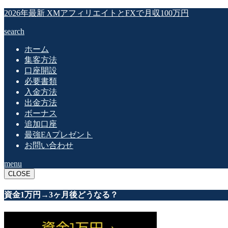
2026年最新 XMアフィリエイトとFXで月収100万円
search
ホーム
集客方法
口座開設
必要書類
入金方法
出金方法
ボーナス
追加口座
最強EAプレゼント
お問い合わせ
menu
CLOSE
資金1万円→3ヶ月後どうなる？