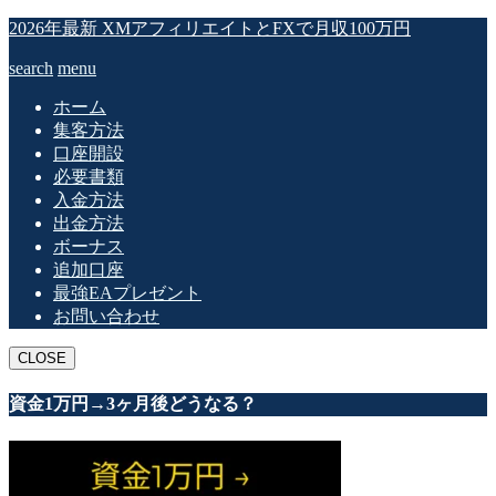
2026年最新 XMアフィリエイトとFXで月収100万円
search
menu
ホーム
集客方法
口座開設
必要書類
入金方法
出金方法
ボーナス
追加口座
最強EAプレゼント
お問い合わせ
CLOSE
資金1万円→3ヶ月後どうなる？