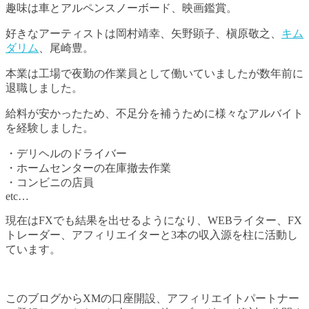
趣味は車とアルペンスノーボード、映画鑑賞。
好きなアーティストは岡村靖幸、矢野顕子、槇原敬之、
キム
ダリム
、尾崎豊。
本業は工場で夜勤の作業員として働いていましたが数年前に
退職しました。
給料が安かったため、不足分を補うために様々なアルバイト
を経験しました。
・デリヘルのドライバー
・ホームセンターの在庫撤去作業
・コンビニの店員
etc…
現在はFXでも結果を出せるようになり、WEBライター、FX
トレーダー、アフィリエイターと3本の収入源を柱に活動し
ています。
このブログからXMの口座開設、アフィリエイトパートナー