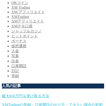
OKコイン
XM Trading
XM アフィリエイト
XMTrading
XMアフィリエイト
XMデモ口座
シャッフルカジノ
ビットポイント
ボーナス
仮想通貨
入金
写真
出金
口座開設
日記
登録
人気の記事
最大650万円を受け取る方法
XMTradingの登録・口座開設のやり方・できない場合の対処