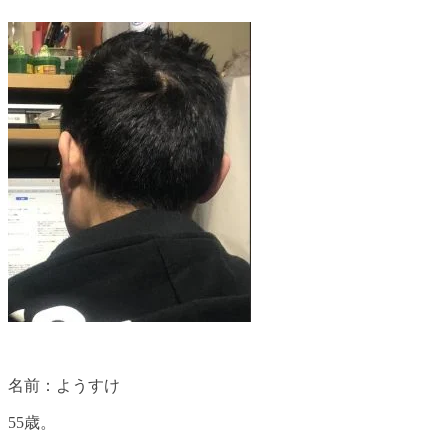
名前：ようすけ
55歳。