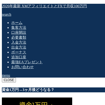
2026年最新 XMアフィリエイトとFXで月収100万円
search
ホーム
集客方法
口座開設
必要書類
入金方法
出金方法
ボーナス
追加口座
最強EAプレゼント
お問い合わせ
menu
CLOSE
資金1万円→3ヶ月後どうなる？