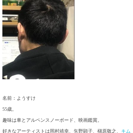
名前：ようすけ
55歳。
趣味は車とアルペンスノーボード、映画鑑賞。
好きなアーティストは岡村靖幸、矢野顕子、槇原敬之、
キム