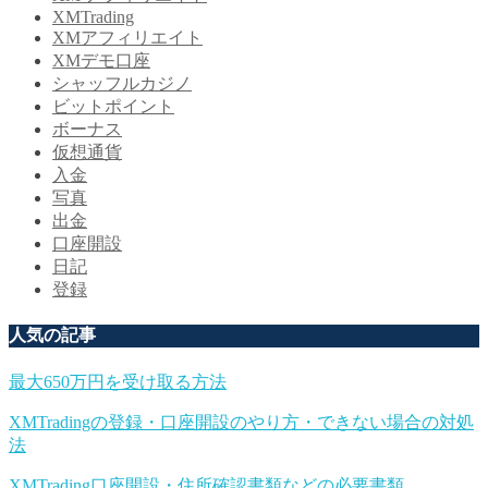
XMTrading
XMアフィリエイト
XMデモ口座
シャッフルカジノ
ビットポイント
ボーナス
仮想通貨
入金
写真
出金
口座開設
日記
登録
人気の記事
最大650万円を受け取る方法
XMTradingの登録・口座開設のやり方・できない場合の対処
法
XMTrading口座開設・住所確認書類などの必要書類