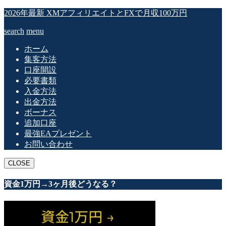
2026年最新 XMアフィリエイトとFXで月収100万円
search
menu
ホーム
集客方法
口座開設
必要書類
入金方法
出金方法
ボーナス
追加口座
最強EAプレゼント
お問い合わせ
CLOSE
資金1万円→3ヶ月後どうなる？