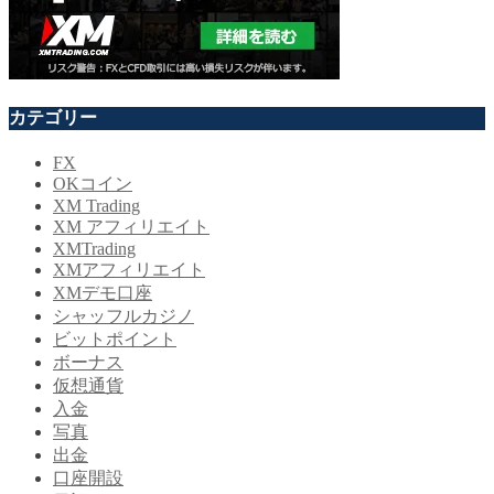
カテゴリー
FX
OKコイン
XM Trading
XM アフィリエイト
XMTrading
XMアフィリエイト
XMデモ口座
シャッフルカジノ
ビットポイント
ボーナス
仮想通貨
入金
写真
出金
口座開設