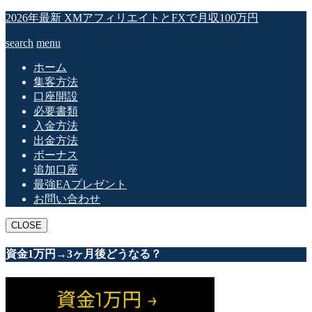
2026年最新 XMアフィリエイトとFXで月収100万円
search
menu
ホーム
集客方法
口座開設
必要書類
入金方法
出金方法
ボーナス
追加口座
最強EAプレゼント
お問い合わせ
CLOSE
資金1万円→3ヶ月後どうなる？