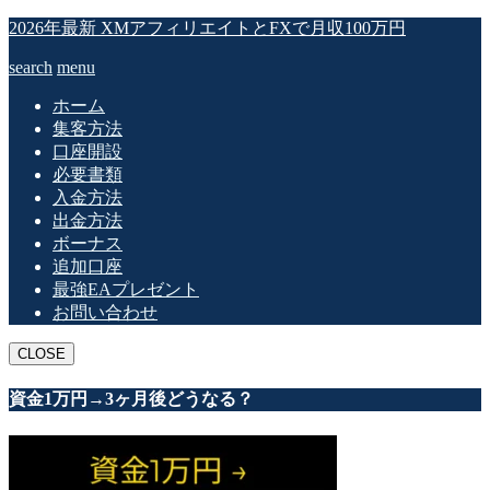
2026年最新 XMアフィリエイトとFXで月収100万円
search
menu
ホーム
集客方法
口座開設
必要書類
入金方法
出金方法
ボーナス
追加口座
最強EAプレゼント
お問い合わせ
CLOSE
資金1万円→3ヶ月後どうなる？