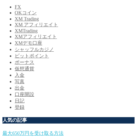
FX
OKコイン
XM Trading
XM アフィリエイト
XMTrading
XMアフィリエイト
XMデモ口座
シャッフルカジノ
ビットポイント
ボーナス
仮想通貨
入金
写真
出金
口座開設
日記
登録
人気の記事
最大650万円を受け取る方法