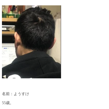
名前：ようすけ
55歳。