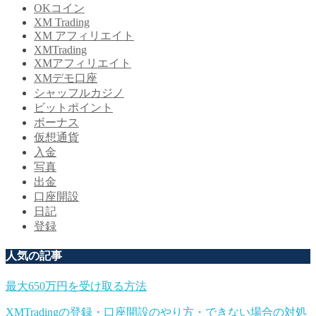
OKコイン
XM Trading
XM アフィリエイト
XMTrading
XMアフィリエイト
XMデモ口座
シャッフルカジノ
ビットポイント
ボーナス
仮想通貨
入金
写真
出金
口座開設
日記
登録
人気の記事
最大650万円を受け取る方法
XMTradingの登録・口座開設のやり方・できない場合の対処