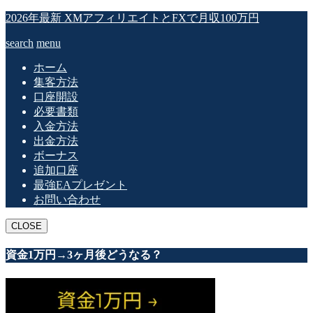
2026年最新 XMアフィリエイトとFXで月収100万円
search
menu
ホーム
集客方法
口座開設
必要書類
入金方法
出金方法
ボーナス
追加口座
最強EAプレゼント
お問い合わせ
CLOSE
資金1万円→3ヶ月後どうなる？