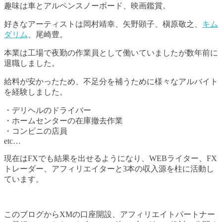
趣味は車とアルペンスノーボード、映画鑑賞。
好きなアーティストは岡村靖幸、矢野顕子、槇原敬之、
キム
ダリム
、尾崎豊。
本業は工場で夜勤の作業員として働いていましたが数年前に
退職しました。
給料が安かったため、不足分を補うために様々なアルバイト
を経験しました。
・デリヘルのドライバー
・ホームセンターの在庫撤去作業
・コンビニの店員
etc…
現在はFXでも結果を出せるようになり、WEBライター、FX
トレーダー、アフィリエイターと3本の収入源を柱に活動し
ています。
このブログからXMの口座開設、アフィリエイトパートナー