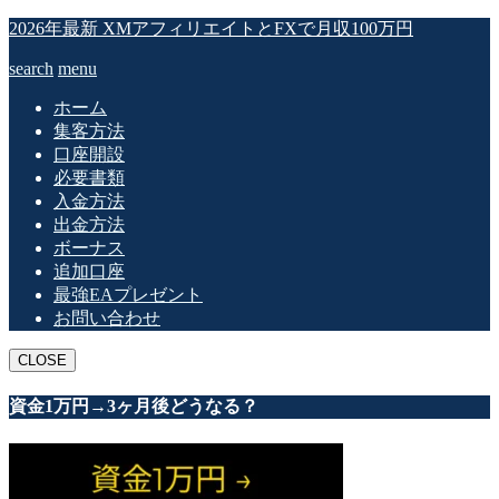
2026年最新 XMアフィリエイトとFXで月収100万円
search
menu
ホーム
集客方法
口座開設
必要書類
入金方法
出金方法
ボーナス
追加口座
最強EAプレゼント
お問い合わせ
CLOSE
資金1万円→3ヶ月後どうなる？