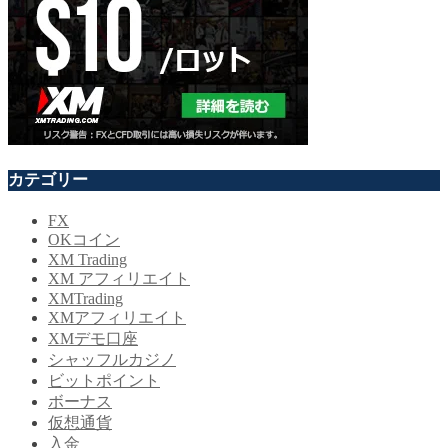
カテゴリー
FX
OKコイン
XM Trading
XM アフィリエイト
XMTrading
XMアフィリエイト
XMデモ口座
シャッフルカジノ
ビットポイント
ボーナス
仮想通貨
入金