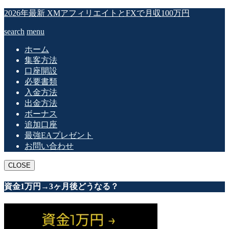
2026年最新 XMアフィリエイトとFXで月収100万円
search
menu
ホーム
集客方法
口座開設
必要書類
入金方法
出金方法
ボーナス
追加口座
最強EAプレゼント
お問い合わせ
CLOSE
資金1万円→3ヶ月後どうなる？