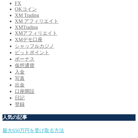
FX
OKコイン
XM Trading
XM アフィリエイト
XMTrading
XMアフィリエイト
XMデモ口座
シャッフルカジノ
ビットポイント
ボーナス
仮想通貨
入金
写真
出金
口座開設
日記
登録
人気の記事
最大650万円を受け取る方法