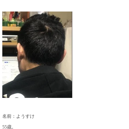
名前：ようすけ
55歳。