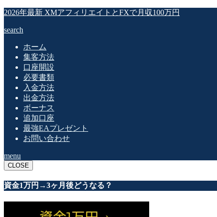
2026年最新 XMアフィリエイトとFXで月収100万円
search
ホーム
集客方法
口座開設
必要書類
入金方法
出金方法
ボーナス
追加口座
最強EAプレゼント
お問い合わせ
menu
CLOSE
資金1万円→3ヶ月後どうなる？