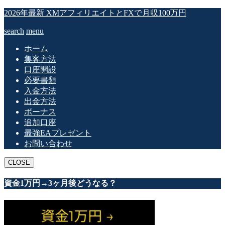
2026年最新 XMアフィリエイトとFXで月収100万円
search
menu
ホーム
集客方法
口座開設
必要書類
入金方法
出金方法
ボーナス
追加口座
最強EAプレゼント
お問い合わせ
CLOSE
資金1万円→3ヶ月後どうなる？