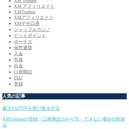
XM Trading
XM アフィリエイト
XMTrading
XMアフィリエイト
XMデモ口座
シャッフルカジノ
ビットポイント
ボーナス
仮想通貨
入金
写真
出金
口座開設
日記
登録
人気の記事
最大650万円を受け取る方法
XMTradingの登録・口座開設のやり方・できない場合の対処
法