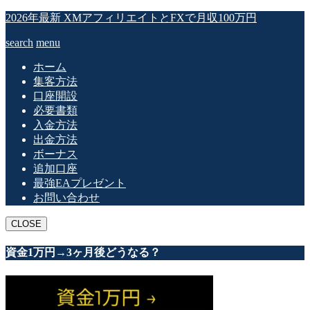
2026年最新 XMアフィリエイトとFXで月収100万円
search
menu
ホーム
集客方法
口座開設
必要書類
入金方法
出金方法
ボーナス
追加口座
最強EAプレゼント
お問い合わせ
CLOSE
資金1万円→3ヶ月後どうなる？