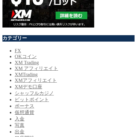
カテゴリー
FX
OKコイン
XM Trading
XM アフィリエイト
XMTrading
XMアフィリエイト
XMデモ口座
シャッフルカジノ
ビットポイント
ボーナス
仮想通貨
入金
写真
出金