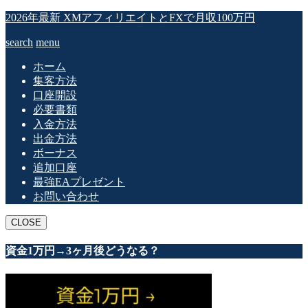
2026年最新 XMアフィリエイトとFXで月収100万円
search
menu
ホーム
集客方法
口座開設
必要書類
入金方法
出金方法
ボーナス
追加口座
最強EAプレゼント
お問い合わせ
CLOSE
資金1万円→3ヶ月後どうなる？