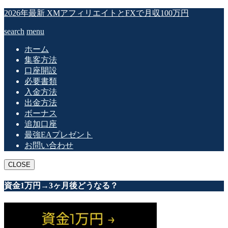
2026年最新 XMアフィリエイトとFXで月収100万円
search
menu
ホーム
集客方法
口座開設
必要書類
入金方法
出金方法
ボーナス
追加口座
最強EAプレゼント
お問い合わせ
CLOSE
資金1万円→3ヶ月後どうなる？