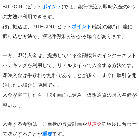
BITPOINT(ビット
ポイント
)では、銀行振込と即時入金の2つ
の
方法
が利用できます。
銀行振込は、BITPOINT(ビット
ポイント
)指定の銀行口座に
振り込む
方法
で、振込手数料がかかる場合があります。
一方、即時入金は、提携している金融機関のインターネット
バンキングを利用して、リアルタイムで入金する
方法
です。
即時入金は手数料が無料であることが多く、すぐに取引を開
始したい場合に便利です。
入金が完了したら、取引画面に進み、仮想通貨の購入準備が
整います。
入金する金額は、ご自身の投資計画や
リスク
許容度に合わせ
て決定することが
重要
です。