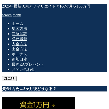
2026年最新 XMアフィリエイトとFXで月収100万円
search
menu
ホーム
集客方法
口座開設
必要書類
入金方法
出金方法
ボーナス
追加口座
最強EAプレゼント
お問い合わせ
CLOSE
資金1万円→3ヶ月後どうなる？