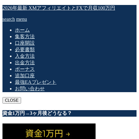
2026年最新 XMアフィリエイトとFXで月収100万円
search
menu
ホーム
集客方法
口座開設
必要書類
入金方法
出金方法
ボーナス
追加口座
最強EAプレゼント
お問い合わせ
CLOSE
資金1万円→3ヶ月後どうなる？