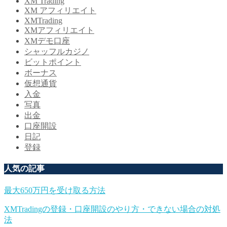
XM Trading
XM アフィリエイト
XMTrading
XMアフィリエイト
XMデモ口座
シャッフルカジノ
ビットポイント
ボーナス
仮想通貨
入金
写真
出金
口座開設
日記
登録
人気の記事
最大650万円を受け取る方法
XMTradingの登録・口座開設のやり方・できない場合の対処
法