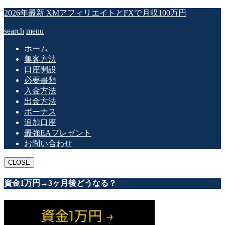
2026年最新 XMアフィリエイトとFXで月収100万円
search
menu
ホーム
集客方法
口座開設
必要書類
入金方法
出金方法
ボーナス
追加口座
最強EAプレゼント
お問い合わせ
CLOSE
資金1万円→3ヶ月後どうなる？