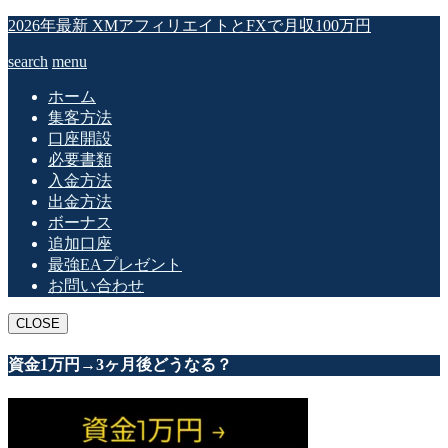
2026年最新 XMアフィリエイトとFXで月収100万円
search
menu
ホーム
集客方法
口座開設
必要書類
入金方法
出金方法
ボーナス
追加口座
最強EAプレゼント
お問い合わせ
CLOSE
資金1万円→3ヶ月後どうなる？