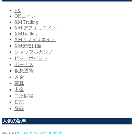
FX
OKコイン
XM Trading
XM アフィリエイト
XMTrading
XMアフィリエイト
XMデモ口座
シャッフルカジノ
ビットポイント
ボーナス
仮想通貨
入金
写真
出金
口座開設
日記
登録
人気の記事
最大650万円を受け取る方法