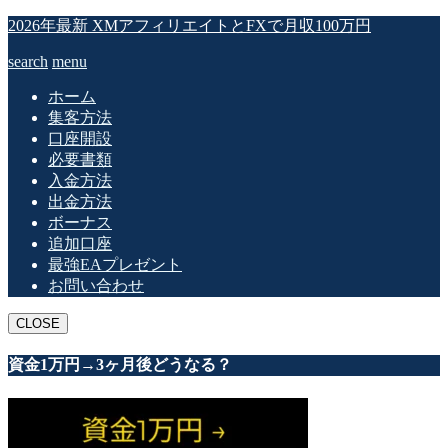
2026年最新 XMアフィリエイトとFXで月収100万円
search
menu
ホーム
集客方法
口座開設
必要書類
入金方法
出金方法
ボーナス
追加口座
最強EAプレゼント
お問い合わせ
CLOSE
資金1万円→3ヶ月後どうなる？