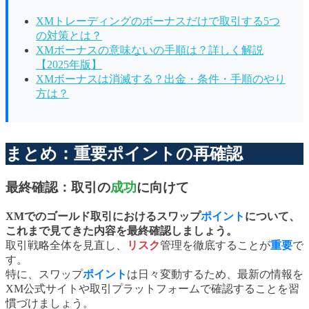
XMトレーディングのボーナスだけで取引する5つ
の対策とは？
XMボーナスの意味ないの手順は？詳しく解説
【2025年版】
XMボーナスは消滅する？出金・条件・手順のやり
方は？
まとめ：重要ポイントの再確認
最終確認：取引の
成功
に向けて
XMでのゴールド取引におけるスワップ
ポイント
について、
これまで見てきた内容を最終確認しましょう。
取引戦略全体を見直し、
リスク
管理を徹底することが
重要
で
す。
特に、スワップ
ポイント
は日々変動するため、最新の情報を
XM公式サイトや取引プラットフォームで確認することを習
慣づけましょう。