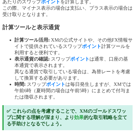
あたりのスワップ
ポイント
を計算します。
この際、マイナス表示の場合は支払い、プラス表示の場合は
受け取りとなります。
計算ツールと表示通貨
計算ツール活用:
XMの公式サイトや、その他FX情報サ
イトで提供されているスワップ
ポイント
計算ツールを
利用すると便利です。
表示通貨の確認:
スワップ
ポイント
は通常、口座の基
本通貨で表示されます。
異なる通貨で取引している場合は、為替レートを考慮
して換算する必要があります。
時間:
スワップ
ポイント
は毎日発生しますが、XMでは
午前6時（夏時間の場合は午前5時）にまとめて付与ま
たは徴収されます。
✅ これらの点を考慮することで、XMのゴールドスワッ
プに関する理解が深まり、より
効果
的な取引戦略を立て
る手助けとなるでしょう。