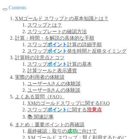
Contents
XMゴールド スワップとの基本知識とは？
スワップとは？
スワップレートの確認方法
計算・時間・を解説の具体的な手順
スワップ
ポイント
計算の詳細手順
スワップ
ポイント
発生時間と反映タイミング
計算時の注意点とコツ
スワップ
ポイント
計算の基本
計算ツールと表示通貨
実際の利用者の体験談
ユーザーAさんの体験談
ユーザーBさんの体験談
よくある質問（FAQ）
XMのゴールドスワップに関するFAQ
スワップ
ポイント
に関する
注意点
📚 関連記事
まとめ：重要ポイントの再確認
最終確認：取引の
成功
に向けて
XM ゴールド スワップ：賢く利用するために