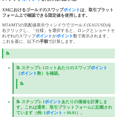
XMにおけるゴールドのスワップ
ポイント
は、取引プラット
フォーム上で確認できる固定値を使用します。
MT4/MT5の気配値表示ウィンドウでゴールド(XAUUSD)を
右クリックし、「仕様」を選択すると、ロングとショートそ
れぞれのスワップ
ポイント
が
ポイント
数で表示されます。
これを基に、以下の
手順
で計算します。
📝
📝
ステップ1:
1ロットあたりのスワップ
ポイント
（
ポイント
数）を確認。
📝
📝
ステップ2:
1
ポイント
あたりの価値を計算しま
す。これは通常、取引プラットフォームに記載され
ています（例: 1
ポイント
= $0.01）。