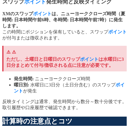
スワップ
ポイント
発生時間と反映タイミング
XMのスワップ
ポイント
は、ニューヨーククローズ時間（夏
時間: 日本時間午前6時、冬時間: 日本時間午前7時）に発生
します。
この時間にポジションを保有していると、スワップ
ポイント
が付与または徴収されます。
⚠️ ⚠️
ただし、土曜日と日曜日のスワップ
ポイント
は水曜日に3
日分まとめて付与/徴収される点に注意が必要です。
発生時間:
ニューヨーククローズ時間
曜日別:
水曜日に3日分（土日分含む）のスワップ
ポイ
ント
が発生
反映タイミングは通常、発生時間から数分～数十分後です。
取引履歴や口座履歴で確認できます。
計算時の注意点とコツ