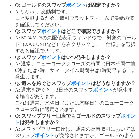
Q: ゴールドのスワップ
ポイント
は固定ですか？
A: いいえ、変動制です。
日々変動するため、取引プラットフォームで最新の値
を確認してください。
Q: スワップ
ポイント
はどこで確認できますか？
A: MT4/MT5の気配値表示ウィンドウで、対象のゴール
ド（XAUUSDなど）を右クリックし、「仕様」を選択
すると確認できます。
Q: スワップ
ポイント
はいつ発生しますか？
A: 通常、ニューヨーククローズの時間（日本時間午前
6時または7時、サマータイム期間中は1時間早まる）に
発生します。
Q: 週末を跨ぐとスワップ
ポイント
はどうなりますか？
A: 週末を跨ぐと、3日分のスワップ
ポイント
が発生す
る場合があります。
これは通常、水曜日（または木曜日）のニューヨーク
クローズ時に適用されます。
Q: スワップフリー口座でもゴールドのスワップ
ポイン
ト
は発生しますか？
A: スワップフリー口座は、通常の為替取引においては
スワップ
ポイント
が免除されますが、ゴールドのよう