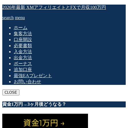
2026年最新 XMアフィリエイトとFXで月収100万円
search
menu
ホーム
集客方法
口座開設
必要書類
入金方法
出金方法
ボーナス
追加口座
最強EAプレゼント
お問い合わせ
CLOSE
資金1万円→3ヶ月後どうなる？