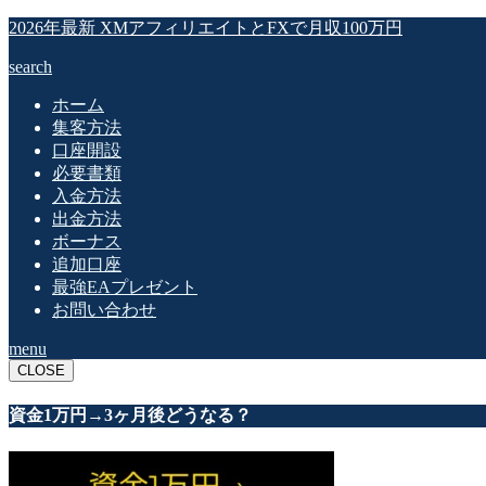
2026年最新 XMアフィリエイトとFXで月収100万円
search
ホーム
集客方法
口座開設
必要書類
入金方法
出金方法
ボーナス
追加口座
最強EAプレゼント
お問い合わせ
menu
CLOSE
資金1万円→3ヶ月後どうなる？