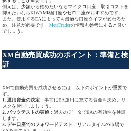
択
することが重要です。
例えば、少額から始めたいならマイクロ口座、取引コストを
抑えたいならKIWAMI極口座やゼロ口座がおすすめです。
また、使用するEAによっても最適な口座タイプが変わるた
め、注意が必要です。
MetaTrader
の情報も参考にすると良い
でしょう。
XM自動売買成功のポイント：準備と検
証
XMで自動売買を成功させるには、以下のポイントが重要で
す。
1. 運用資金の決定
：事前にEA運用に充てる資金を決め、リ
スクを管理しましょう。
2. バックテストの実施
：過去のデータでEAの有効性を検証
します。
3. デモ口座でのフォワードテスト
：リアルタイムの市場で
EAをテストしましょう。