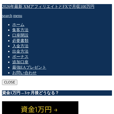
2026年最新 XMアフィリエイトとFXで月収100万円
search
menu
ホーム
集客方法
口座開設
必要書類
入金方法
出金方法
ボーナス
追加口座
最強EAプレゼント
お問い合わせ
CLOSE
資金1万円→3ヶ月後どうなる？