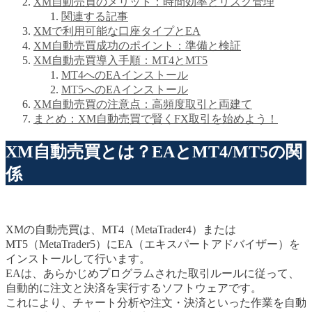
XM自動売買のメリット：時間効率とリスク管理
関連する記事
XMで利用可能な口座タイプとEA
XM自動売買成功のポイント：準備と検証
XM自動売買導入手順：MT4とMT5
MT4へのEAインストール
MT5へのEAインストール
XM自動売買の注意点：高頻度取引と両建て
まとめ：XM自動売買で賢くFX取引を始めよう！
XM自動売買とは？EAとMT4/MT5の関
係
XMの自動売買は、MT4（MetaTrader4）または
MT5（MetaTrader5）にEA（エキスパートアドバイザー）を
インストールして行います。
EAは、あらかじめプログラムされた取引ルールに従って、
自動的に注文と決済を実行するソフトウェアです。
これにより、チャート分析や注文・決済といった作業を自動