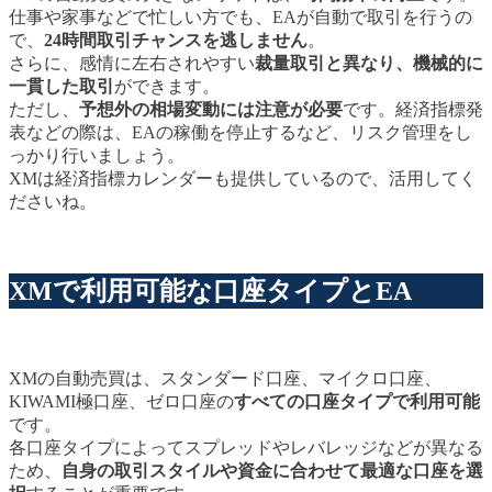
仕事や家事などで忙しい方でも、EAが自動で取引を行うの
で、
24時間取引チャンスを逃しません
。
さらに、感情に左右されやすい
裁量取引と異なり、機械的に
一貫した取引
ができます。
ただし、
予想外の相場変動には注意が必要
です。経済指標発
表などの際は、EAの稼働を停止するなど、リスク管理をし
っかり行いましょう。
XMは経済指標カレンダーも提供しているので、活用してく
ださいね。
XMで利用可能な口座タイプとEA
XMの自動売買は、スタンダード口座、マイクロ口座、
KIWAMI極口座、ゼロ口座の
すべての口座タイプで利用可能
です。
各口座タイプによってスプレッドやレバレッジなどが異なる
ため、
自身の取引スタイルや資金に合わせて最適な口座を選