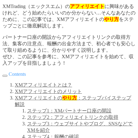
XMTrading（エックスエム）の
アフィリエイト
に興味がある
けれど、どう始めたらいいのか分からない…そんなあなたの
ために、この記事では、XMアフィリエイトの
やり方
をステ
ップごとに徹底解説します。
パートナー口座の開設からアフィリエイトリンクの取得方
法、集客の注意点、報酬の出金方法まで、初心者でも安心し
て取り組めるように、分かりやすく説明します。
ぜひ、この記事を参考に、XMアフィリエイトを始めて、収
入アップを目指しましょう！
Contents
XMアフィリエイトとは？
XMアフィリエイトのメリット
XMアフィリエイトの
やり方
：ステップバイステップ
解説
ステップ1：XMパートナー口座の開設
ステップ2：アフィリエイトリンクの取得
ステップ3：ウェブサイトやブログ、SNSなどで
XMを紹介
ステップ4：報酬の確認