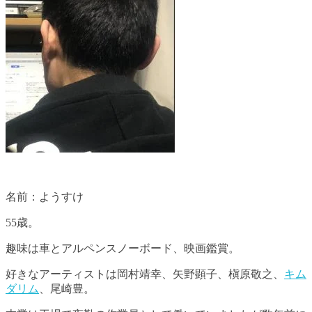
名前：ようすけ
55歳。
趣味は車とアルペンスノーボード、映画鑑賞。
好きなアーティストは岡村靖幸、矢野顕子、槇原敬之、
キム
ダリム
、尾崎豊。