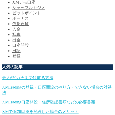
XMデモ口座
シャッフルカジノ
ビットポイント
ボーナス
仮想通貨
入金
写真
出金
口座開設
日記
登録
人気の記事
最大650万円を受け取る方法
XMTradingの登録・口座開設のやり方・できない場合の対処
法
XMTrading口座開設・住所確認書類などの必要書類
XMで追加口座を開設した場合のメリット