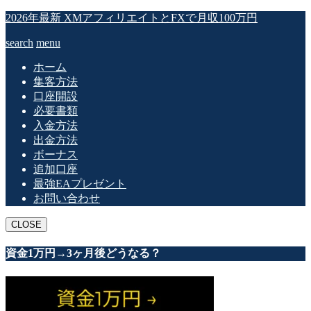
2026年最新 XMアフィリエイトとFXで月収100万円
search
menu
ホーム
集客方法
口座開設
必要書類
入金方法
出金方法
ボーナス
追加口座
最強EAプレゼント
お問い合わせ
CLOSE
資金1万円→3ヶ月後どうなる？