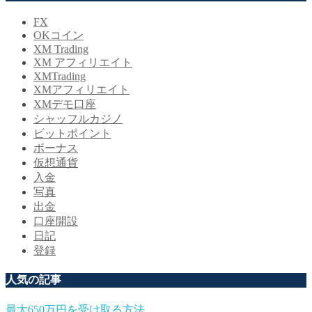
FX
OKコイン
XM Trading
XM アフィリエイト
XMTrading
XMアフィリエイト
XMデモ口座
シャッフルカジノ
ビットポイント
ボーナス
仮想通貨
入金
写真
出金
口座開設
日記
登録
人気の記事
最大650万円を受け取る方法