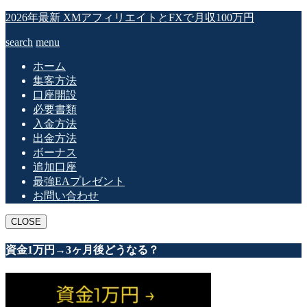
2026年最新 XMアフィリエイトとFXで月収100万円
search
menu
ホーム
集客方法
口座開設
必要書類
入金方法
出金方法
ボーナス
追加口座
最強EAプレゼント
お問い合わせ
CLOSE
資金1万円→3ヶ月後どうなる？