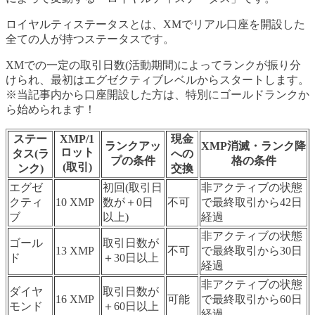
ロイヤルティステータスとは、XMでリアル口座を開設した
全ての人が持つステータスです。
XMでの一定の取引日数(活動期間)によってランクが振り分
けられ、最初はエグゼクティブレベルからスタートします。
※当記事内から口座開設した方は、特別にゴールドランクか
ら始められます！
ステー
XMP/1
現金
ランクアッ
XMP消滅・ランク降
ロット
タス(ラ
への
プの条件
格の条件
(取引)
ンク)
交換
エグゼ
初回(取引日
非アクティブの状態
クティ
10 XMP
数が＋0日
不可
で最終取引から42日
ブ
以上)
経過
非アクティブの状態
ゴール
取引日数が
13 XMP
不可
で最終取引から30日
ド
＋30日以上
経過
非アクティブの状態
ダイヤ
取引日数が
16 XMP
可能
で最終取引から60日
モンド
＋60日以上
経過