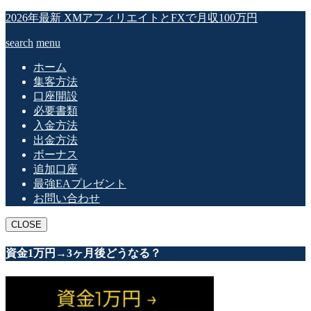
2026年最新 XMアフィリエイトとFXで月収100万円
search
menu
ホーム
集客方法
口座開設
必要書類
入金方法
出金方法
ボーナス
追加口座
最強EAプレゼント
お問い合わせ
CLOSE
資金1万円→3ヶ月後どうなる？