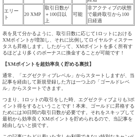
取引日数が
非アクティブの状態
エリー
20 XMP
＋100日以
可能
で最終取引から100
ト
上
日経過
表を見て分かるように、取引日数に応じて1ロットにおける
XMポイントが増加し、それに比例してロイヤルティステー
タスも昇格します。したがって、XMポイントを多く所有す
るほどより多くのボーナスに換金することが可能です！
【XMポイントを超効率良く貯める裏技】
通常、「エグゼクティブレベル」からスタートしますが、当
記事を経由して新規登録した方は一つ上の「ゴールドレベ
ル」からスタートできます。
つまり、1ロットの取引をした時、エグゼクティブよりも3ポ
イント得をするということです！本来、ゴールドに昇格する
ためには30日間の取引日数が必要です。それをスキップして
最初から効率良くXMポイントを貯められるので、当記事を
経由しないと損です。
この記事にたどり着いた方しか利用できない特別なキャンペ