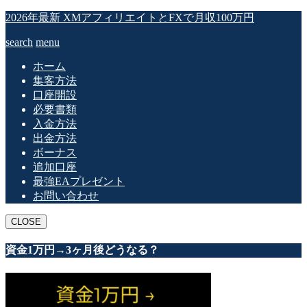
2026年最新 XMアフィリエイトとFXで月収100万円
search
menu
ホーム
集客方法
口座開設
必要書類
入金方法
出金方法
ボーナス
追加口座
最強EAプレゼント
お問い合わせ
CLOSE
資金1万円→3ヶ月後どうなる？