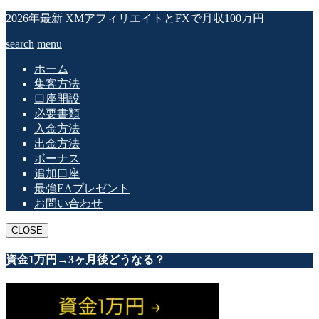
2026年最新 XMアフィリエイトとFXで月収100万円
search
menu
ホーム
集客方法
口座開設
必要書類
入金方法
出金方法
ボーナス
追加口座
最強EAプレゼント
お問い合わせ
CLOSE
資金1万円→3ヶ月後どうなる？