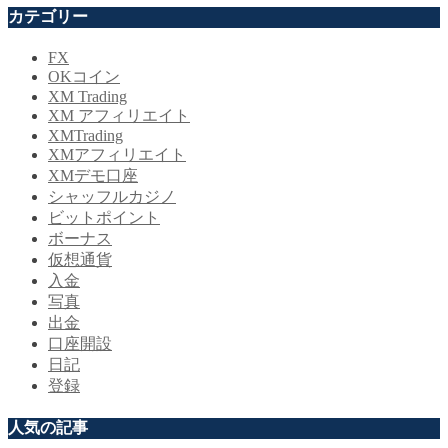
カテゴリー
FX
OKコイン
XM Trading
XM アフィリエイト
XMTrading
XMアフィリエイト
XMデモ口座
シャッフルカジノ
ビットポイント
ボーナス
仮想通貨
入金
写真
出金
口座開設
日記
登録
人気の記事