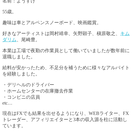
名前：ようすけ
55歳。
趣味は車とアルペンスノーボード、映画鑑賞。
好きなアーティストは岡村靖幸、矢野顕子、槇原敬之、
キム
ダリム
、尾崎豊。
本業は工場で夜勤の作業員として働いていましたが数年前に
退職しました。
給料が安かったため、不足分を補うために様々なアルバイト
を経験しました。
・デリヘルのドライバー
・ホームセンターの在庫撤去作業
・コンビニの店員
etc…
現在はFXでも結果を出せるようになり、WEBライター、FX
トレーダー、アフィリエイターと3本の収入源を柱に活動し
ています。